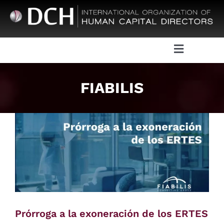
Skip
to
content
Toggle
Navigatio
About DCH
FIABILIS
Board of Directors DCH
Events
Activities and initiatives
Communication
Prórroga a la exoneración de los ERTES