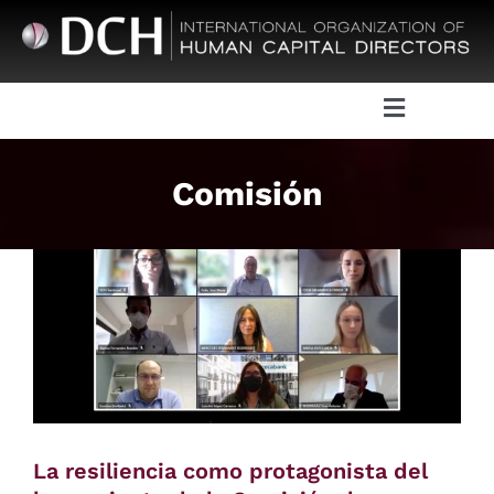
Skip
to
content
Toggle
Navigatio
About DCH
Comisión
Board of Directors DCH
Events
Activities and initiatives
Communication
La resiliencia como protagonista del