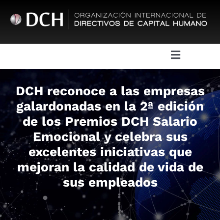
Saltar
al
contenido
Toggle
Navigatio
Sobre DCH
DCH reconoce a las empresas
galardonadas en la 2ª edición
Juntas Directivas
de los Premios DCH Salario
Emocional y celebra sus
Eventos
excelentes iniciativas que
mejoran la calidad de vida de
sus empleados
Actividades
DCH Awards & Certifications