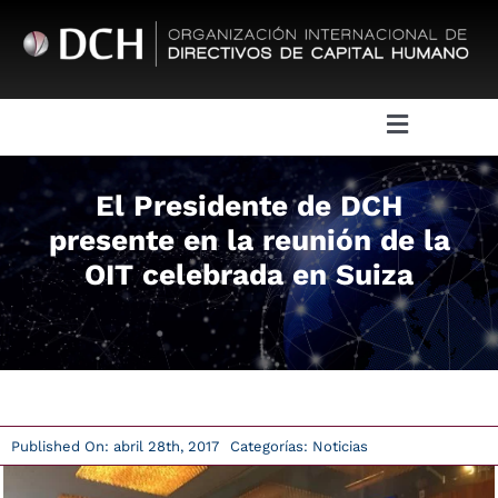
Saltar
al
contenido
Toggle
Navigatio
Sobre DCH
El Presidente de DCH
presente en la reunión de la
Juntas Directivas
OIT celebrada en Suiza
Eventos
Actividades
Published On: abril 28th, 2017
Categorías:
Noticias
DCH Awards & Certifications