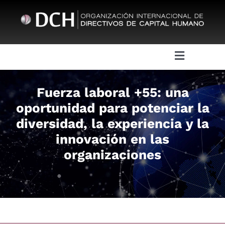
Skip
to
content
Toggle
Navigatio
Sobre DCH
Fuerza laboral +55: una
oportunidad para potenciar la
Juntas Directivas
diversidad, la experiencia y la
innovación en las
Eventos
organizaciones
Actividades
DCH HR Academy