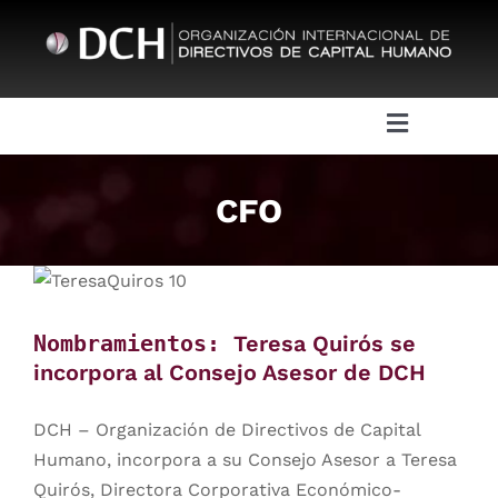
Skip
to
content
Toggle
Navigatio
Sobre DCH
CFO
Juntas Directivas
Eventos
Nombramientos:
Teresa Quirós se
incorpora al Consejo Asesor de DCH
Actividades
DCH – Organización de Directivos de Capital
Humano, incorpora a su Consejo Asesor a Teresa
DCH HR Academy
Quirós, Directora Corporativa Económico-