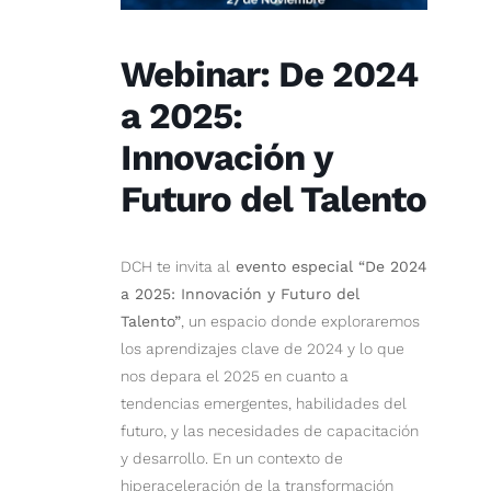
Comunicación
Webinar: De 2024
a 2025:
Contacto
Innovación y
Futuro del Talento
login
Buscar
DCH te invita al
evento especial “De 2024
a 2025: Innovación y Futuro del
Talento”
, un espacio donde exploraremos
los aprendizajes clave de 2024 y lo que
Latam
nos depara el 2025 en cuanto a
tendencias emergentes, habilidades del
futuro, y las necesidades de capacitación
y desarrollo. En un contexto de
hiperaceleración de la transformación