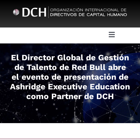
Skip
to
content
Toggle
Navigatio
Sobre DCH
El Director Global de Gestión
de Talento de Red Bull abre
Juntas Directivas
el evento de presentación de
Ashridge Executive Education
Eventos
como Partner de DCH
Actividades
DCH HR Academy