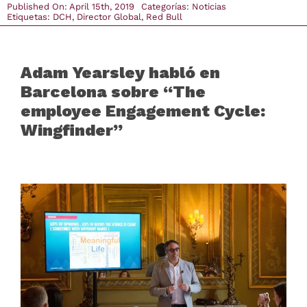
Published On: April 15th, 2019
Categorías:
Noticias
Etiquetas:
DCH
,
Director Global
,
Red Bull
Comunicación
Adam Yearsley habló en
Contacto
Barcelona sobre “The
employee Engagement Cycle:
login
Wingfinder”
Buscar
Latam